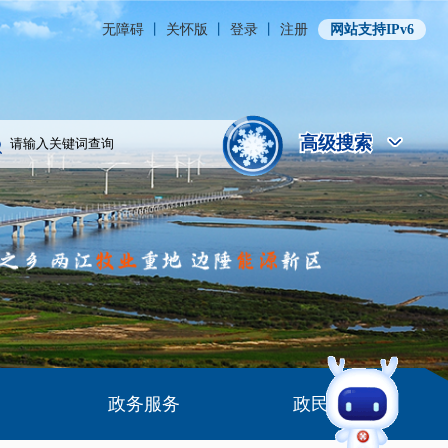
无障碍
丨
关怀版
丨
登录
丨
注册
网站支持IPv6
高级搜索
高级搜索
政务服务
政民互动