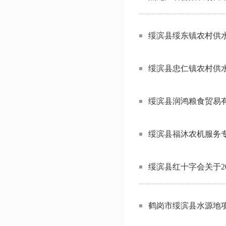
绥滨县绥东镇农村供
绥滨县忠仁镇农村供
绥滨县润鸿粮食贸易
绥滨县福沐农机服务
绥滨县红十字会关于2
鹤岗市绥滨县水源地