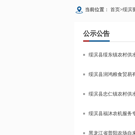
当前位置：
首页
>
绥滨
公示公告
绥滨县绥东镇农村供
绥滨县润鸿粮食贸易
绥滨县忠仁镇农村供
绥滨县福沐农机服务
黑龙江省普阳农场自