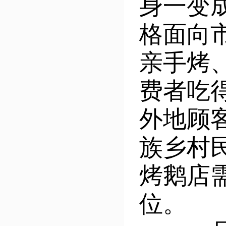
身一变
格面向
亲手烤
费者吃
外地顾
族乡村
烤鹅店
位。