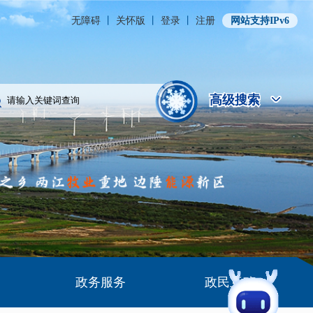
无障碍
丨
关怀版
丨
登录
丨
注册
网站支持IPv6
高级搜索
高级搜索
政务服务
政民互动