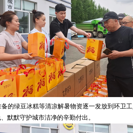
的绿豆冰糕等清凉解暑物资逐一发放到环卫工
线、默默守护城市洁净的辛勤付出。