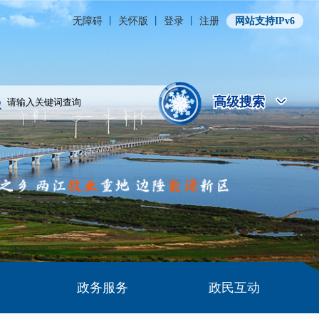
无障碍
丨
关怀版
丨
登录
丨
注册
网站支持IPv6
高级搜索
高级搜索
政务服务
政民互动