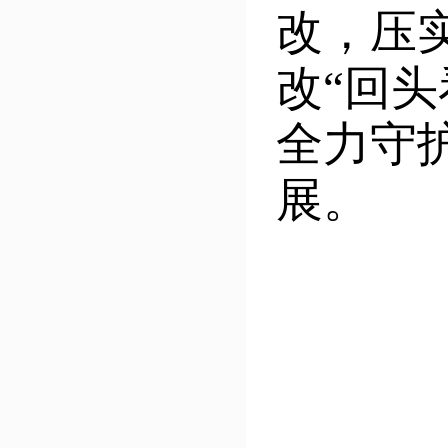
改，压
改“回
全力守
展。