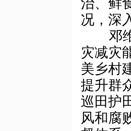
治、鲜
况，深
邓维元
灾减灾
美乡村
提升群
巡田护
风和腐