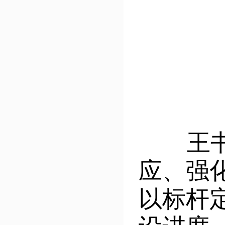
王书玲
应、强
以标杆