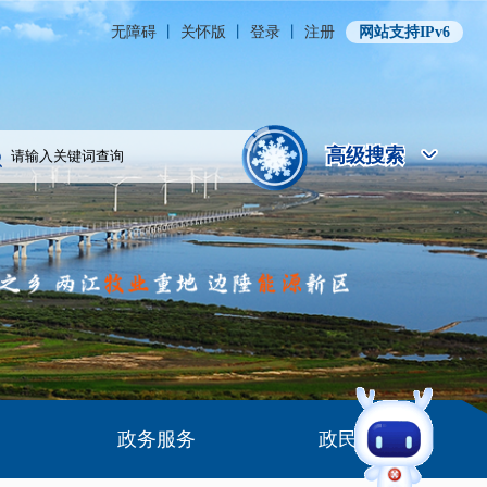
无障碍
丨
关怀版
丨
登录
丨
注册
网站支持IPv6
高级搜索
高级搜索
政务服务
政民互动